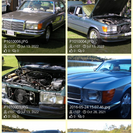
P1010006.JPG
P1010004.JPG
c107
Jul 13, 2022
c107
Jul 13, 2022
0
0
0
0
P1010003.JPG
2016-05-24 15.07.46.jpg
c107
Jul 13, 2022
c107
Oct 28, 2021
0
0
0
0