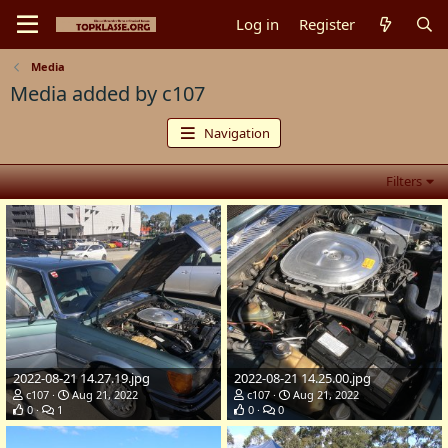
Log in
Register
Media
Media added by c107
Navigation
Filters
2022-08-21 14.27.19.jpg
2022-08-21 14.25.00.jpg
c107
Aug 21, 2022
c107
Aug 21, 2022
0
1
0
0